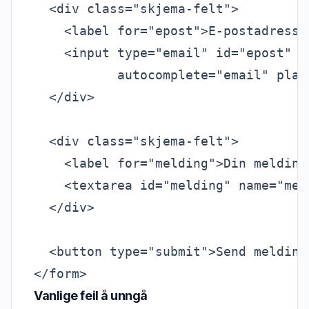
  <div class="skjema-felt">

    <label for="epost">E-postadresse<
    <input type="email" id="epost" n
           autocomplete="email" plac
  </div>

  <div class="skjema-felt">

    <label for="melding">Din melding<
    <textarea id="melding" name="mel
  </div>

  <button type="submit">Send melding<
Vanlige feil å unngå