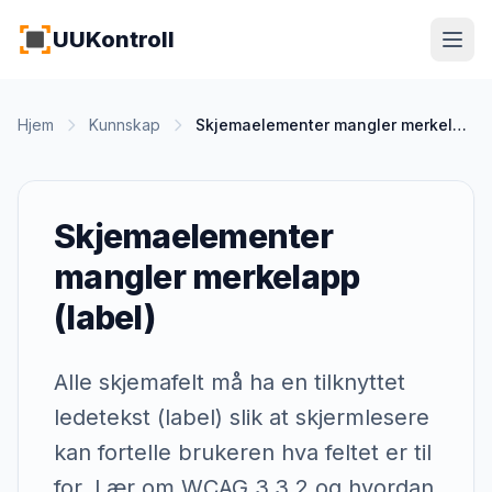
Hopp til hovedinnhold
UUKontroll
Hjem
Kunnskap
Skjemaelementer mangler merkelapp (label)
Skjemaelementer
mangler merkelapp
(label)
Alle skjemafelt må ha en tilknyttet
ledetekst (label) slik at skjermlesere
kan fortelle brukeren hva feltet er til
for. Lær om WCAG 3.3.2 og hvordan