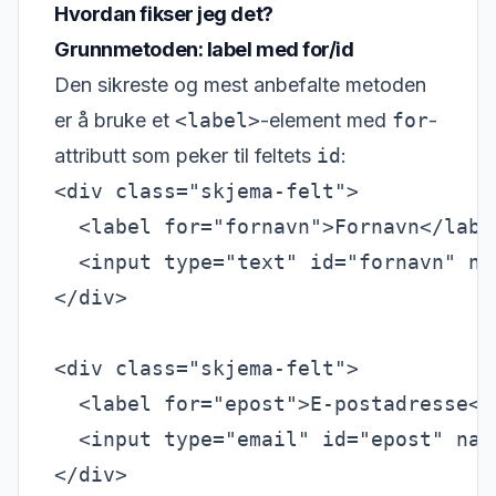
Hvordan fikser jeg det?
Grunnmetoden: label med for/id
Den sikreste og mest anbefalte metoden
er å bruke et
<label>
-element med
for
-
attributt som peker til feltets
id
:
<div class="skjema-felt">

  <label for="fornavn">Fornavn</label
  <input type="text" id="fornavn" nam
</div>

<div class="skjema-felt">

  <label for="epost">E-postadresse</l
  <input type="email" id="epost" nam