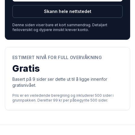
Skann hele nettstedet
Denne siden viser bare et kort sammendrag. Detaljert
feiloversikt og dypere innsikt krever konto.
ESTIMERT NIVÅ FOR FULL OVERVÅKNING
Gratis
Basert på 9 sider ser dette ut til å ligge innenfor
gratisnivået.
Pris er en veiledende beregning og inkluderer 500 sider i
grunnpakken. Deretter 99 kr per påbegynte 500 sider.