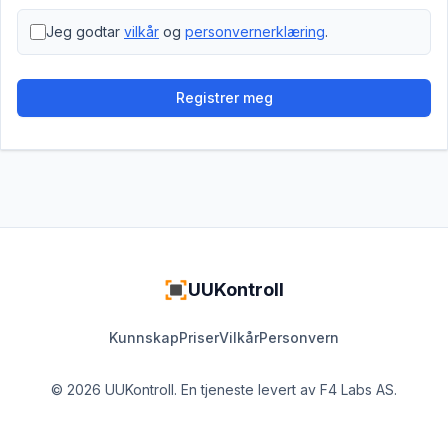
Jeg godtar
vilkår
og
personvernerklæring
.
Registrer meg
UUKontroll
Kunnskap
Priser
Vilkår
Personvern
© 2026 UUKontroll. En tjeneste levert av
F4 Labs AS
.