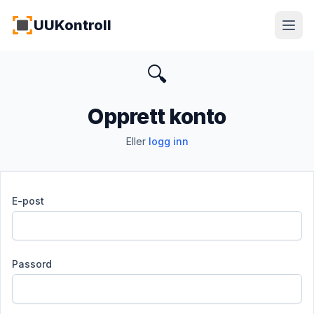
Hopp til hovedinnhold
UUKontroll
🔍
Opprett konto
Eller
logg inn
E-post
Passord