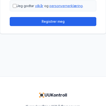
Jeg godtar
vilkår
og
personvernerklæring
.
Registrer meg
UUKontroll